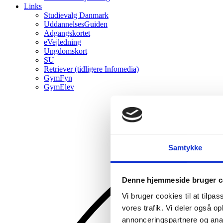
Links
Studievalg Danmark
UddannelsesGuiden
Adgangskortet
eVejledning
Ungdomskort
SU
Retriever (tidligere Infomedia)
GymFyn
GymElev
Samtykke
Denne hjemmeside bruger c
Vi bruger cookies til at tilpas
vores trafik. Vi deler også 
annonceringspartnere og anal