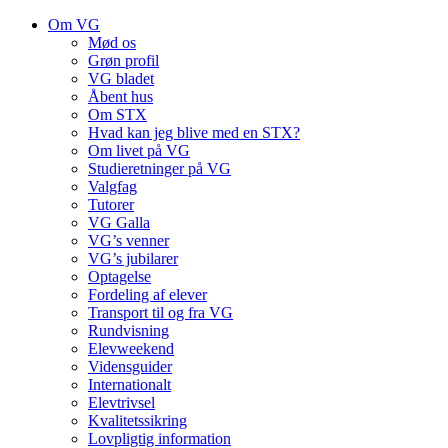
Om VG
Mød os
Grøn profil
VG bladet
Åbent hus
Om STX
Hvad kan jeg blive med en STX?
Om livet på VG
Studieretninger på VG
Valgfag
Tutorer
VG Galla
VG’s venner
VG’s jubilarer
Optagelse
Fordeling af elever
Transport til og fra VG
Rundvisning
Elevweekend
Vidensguider
Internationalt
Elevtrivsel
Kvalitetssikring
Lovpligtig information