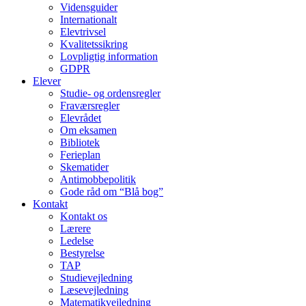
Vidensguider
Internationalt
Elevtrivsel
Kvalitetssikring
Lovpligtig information
GDPR
Elever
Studie- og ordens­regler
Fraværsregler
Elevrådet
Om eksamen
Bibliotek
Ferieplan
Skematider
Antimobbepolitik
Gode råd om “Blå bog”
Kontakt
Kontakt os
Lærere
Ledelse
Bestyrelse
TAP
Studievejledning
Læsevejledning
Matematikvejledning