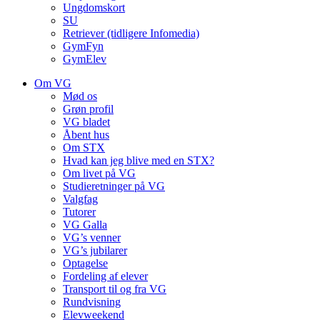
Ungdomskort
SU
Retriever (tidligere Infomedia)
GymFyn
GymElev
Om VG
Mød os
Grøn profil
VG bladet
Åbent hus
Om STX
Hvad kan jeg blive med en STX?
Om livet på VG
Studieretninger på VG
Valgfag
Tutorer
VG Galla
VG’s venner
VG’s jubilarer
Optagelse
Fordeling af elever
Transport til og fra VG
Rundvisning
Elevweekend