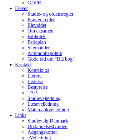
GDPR
Elever
Studie- og ordens­regler
Fraværsregler
Elevrådet
Om eksamen
Bibliotek
Ferieplan
Skematider
Antimobbepolitik
Gode råd om “Blå bog”
Kontakt
Kontakt os
Lærere
Ledelse
Bestyrelse
TAP
Studievejledning
Læsevejledning
Matematikvejledning
Links
Studievalg Danmark
UddannelsesGuiden
Adgangskortet
eVejledning