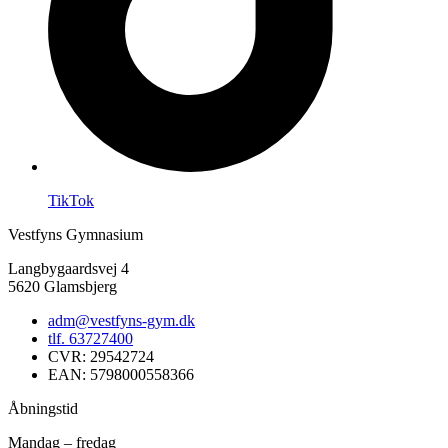
TikTok
Vestfyns Gymnasium
Langbygaardsvej 4
5620 Glamsbjerg
adm@vestfyns-gym.dk
tlf. 63727400
CVR: 29542724
EAN: 5798000558366
Åbningstid
Mandag – fredag