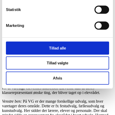
Statistik
Elevrådet
Marketing
Den bedste måde at forklare elevrådet på er at tegne et menneske:
Hovedet:
Forpersonen og næstforpersonen, som får elevrådets
daglige kontakter til at hænge sammen.
Tillad alle
Kroppen:
Klasserepræsentanterne, som er valgt i klasserne og
repræsenterer den enkelte klasses holdning.
Hovedet og kroppen er dermed elevrådet, som mødes ca. hver
Tillad valgte
anden uge. Udover skolearbejdet er der også god mulighed for at få
nye bekendtskaber fra alle årgange i elevrådet. I elevrådet lægger vi
ikke kun vægt på, at vi får drøftet ting, men også det sociale.
Afvis
Højre ben:
Dette er nok det vigtigste led, da elevrådet netop arbejder
for at varetage elevernes interesser. Eleverne kan til deres
klasserepræsentant ønske ting, der bliver taget op i elevrådet.
Venstre ben:
På VG er der mange forskellige udvalg, som hver
varetager deres område. Dette er fx festudvalg, fællesudvalg og
kunstudvalg. Her sidder der lærere, elever og personale. Der skal