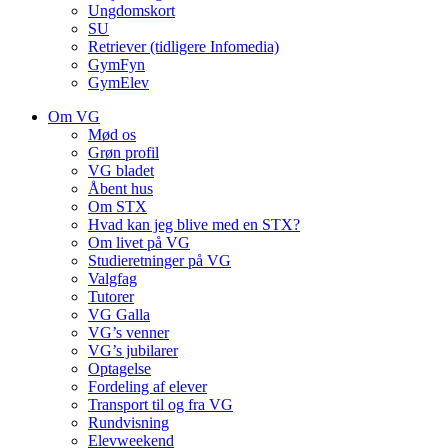
Ungdomskort
SU
Retriever (tidligere Infomedia)
GymFyn
GymElev
Om VG
Mød os
Grøn profil
VG bladet
Åbent hus
Om STX
Hvad kan jeg blive med en STX?
Om livet på VG
Studieretninger på VG
Valgfag
Tutorer
VG Galla
VG’s venner
VG’s jubilarer
Optagelse
Fordeling af elever
Transport til og fra VG
Rundvisning
Elevweekend