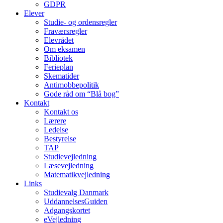
GDPR
Elever
Studie- og ordens­regler
Fraværsregler
Elevrådet
Om eksamen
Bibliotek
Ferieplan
Skematider
Antimobbepolitik
Gode råd om “Blå bog”
Kontakt
Kontakt os
Lærere
Ledelse
Bestyrelse
TAP
Studievejledning
Læsevejledning
Matematikvejledning
Links
Studievalg Danmark
UddannelsesGuiden
Adgangskortet
eVejledning