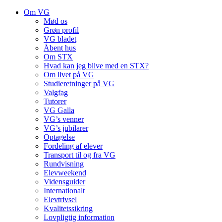
Om VG
Mød os
Grøn profil
VG bladet
Åbent hus
Om STX
Hvad kan jeg blive med en STX?
Om livet på VG
Studieretninger på VG
Valgfag
Tutorer
VG Galla
VG’s venner
VG’s jubilarer
Optagelse
Fordeling af elever
Transport til og fra VG
Rundvisning
Elevweekend
Vidensguider
Internationalt
Elevtrivsel
Kvalitetssikring
Lovpligtig information