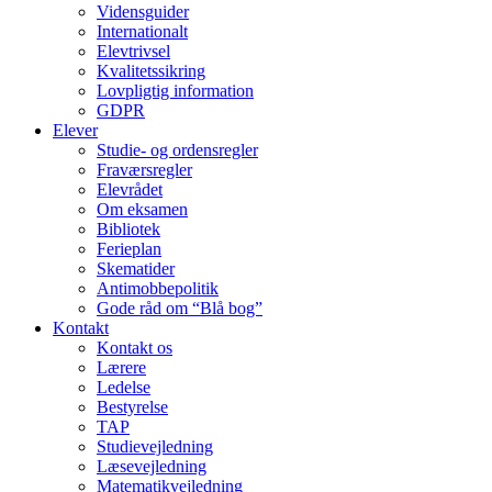
Vidensguider
Internationalt
Elevtrivsel
Kvalitetssikring
Lovpligtig information
GDPR
Elever
Studie- og ordens­regler
Fraværsregler
Elevrådet
Om eksamen
Bibliotek
Ferieplan
Skematider
Antimobbepolitik
Gode råd om “Blå bog”
Kontakt
Kontakt os
Lærere
Ledelse
Bestyrelse
TAP
Studievejledning
Læsevejledning
Matematikvejledning