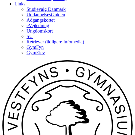
Links
Studievalg Danmark
UddannelsesGuiden
Adgangskortet
eVejledning
Ungdomskort
SU
Retriever (tidligere Infomedia)
GymFyn
GymElev