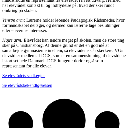
mindst sidde en repræsentant fra elevrådet i hvert udvalg. Hermed
har elevrådet kontakt til og indflydelse på, hvad der sker rundt
omkring på skolen.
Venstre arm:
Lærerne holder løbende Pædagogisk Rådsmøder, hvor
formandskabet deltager, og dermed kan lærerne tage beslutninger
efter elevernes interesser.
Højre arm:
Elevrådet kan ændre meget på skolen, men de store ting
sker på Christiansborg. Af denne grund er det en god idé at
samarbejde gymnasierne imellem, så elevrådene står stærkere. VGs
elevråd er medlem af DGS, som er en sammenslutning af elevrådene
i stort set hele Danmark. DGS fungerer derfor også som
repræsentant for alle elever.
Se elevrådets vedtægter
Se elevrådsbekendtgørelsen