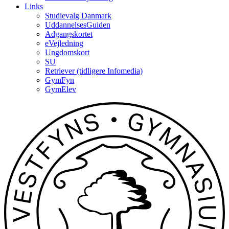
Links
Studievalg Danmark
UddannelsesGuiden
Adgangskortet
eVejledning
Ungdomskort
SU
Retriever (tidligere Infomedia)
GymFyn
GymElev