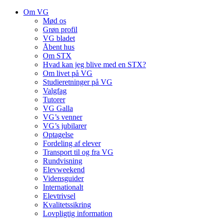
Om VG
Mød os
Grøn profil
VG bladet
Åbent hus
Om STX
Hvad kan jeg blive med en STX?
Om livet på VG
Studieretninger på VG
Valgfag
Tutorer
VG Galla
VG’s venner
VG’s jubilarer
Optagelse
Fordeling af elever
Transport til og fra VG
Rundvisning
Elevweekend
Vidensguider
Internationalt
Elevtrivsel
Kvalitetssikring
Lovpligtig information