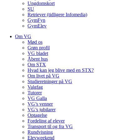
Ungdomskort
SU
Retriever (tidligere Infomedia)
GymFyn
GymElev
Om VG
Mød os
Grøn profil
VG bladet
Åbent hus
Om STX
Hvad kan jeg blive med en STX?
Om livet på VG
Studieretninger på VG
Valgfag
Tutorer
VG Galla
VG’s venner
VG’s jubilarer
Optagelse
Fordeling af elever
Transport til og fra VG
Rundvisning
Elevweekend