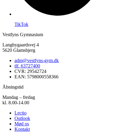
TikTok
Vestfyns Gymnasium
Langbygaardsvej 4
5620 Glamsbjerg
adm@vestfyns-gym.dk
tlf. 63727400
CVR: 29542724
EAN: 5798000558366
Åbningstid
Mandag – fredag
kl. 8.00-14.00
Lectio
Outlook
Mød os
Kontakt