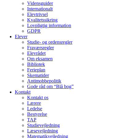
Vidensguider
Internationalt
Elevtrivsel
Kvalitetssikring
Lovpligtig information
GDPR
Elever
Studie- og ordens­regler
Fraværsregler
Elevrådet
Om eksamen
Bibliotek
Ferieplan
Skematider
Antimobbepolitik
Gode råd om “Blå bog”
Kontakt
Kontakt os
Lærere
Ledelse
Bestyrelse
TAP
Studievejledning
Læsevejledning
Matematikvejledning