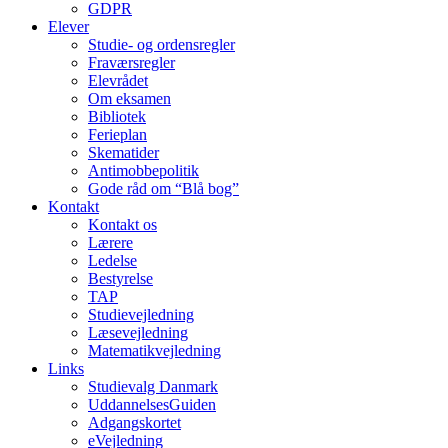
GDPR
Elever
Studie- og ordens­regler
Fraværsregler
Elevrådet
Om eksamen
Bibliotek
Ferieplan
Skematider
Antimobbepolitik
Gode råd om “Blå bog”
Kontakt
Kontakt os
Lærere
Ledelse
Bestyrelse
TAP
Studievejledning
Læsevejledning
Matematikvejledning
Links
Studievalg Danmark
UddannelsesGuiden
Adgangskortet
eVejledning