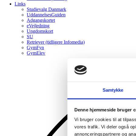
Links
Studievalg Danmark
UddannelsesGuiden
Adgangskortet
eVejledning
Ungdomskort
SU
Retriever (tidligere Infomedia)
GymFyn
GymElev
Samtykke
Denne hjemmeside bruger c
Vi bruger cookies til at tilpas
vores trafik. Vi deler også 
annonceringspartnere og anal