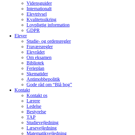
Vidensguider
Internationalt
Elevtrivsel
Kvalitetssikring
Lovpligtig information
GDPR
Elever
Studie- og ordens­regler
Fraværsregler
Elevrådet
Om eksamen
Bibliotek
Ferieplan
Skematider
Antimobbepolitik
Gode råd om “Blå bog”
Kontakt
Kontakt os
Lærere
Ledelse
Bestyrelse
TAP
Studievejledning
Læsevejledning
Matematikvejledning