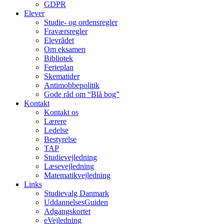
GDPR
Elever
Studie- og ordens­regler
Fraværsregler
Elevrådet
Om eksamen
Bibliotek
Ferieplan
Skematider
Antimobbepolitik
Gode råd om “Blå bog”
Kontakt
Kontakt os
Lærere
Ledelse
Bestyrelse
TAP
Studievejledning
Læsevejledning
Matematikvejledning
Links
Studievalg Danmark
UddannelsesGuiden
Adgangskortet
eVejledning