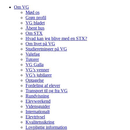
Om VG
Mød os
Grøn profil
VG bladet
Åbent hus
Om STX
Hvad kan jeg blive med en STX?
Om livet på VG
Studieretninger på VG
Valgfag
Tutorer
VG Galla
VG’s venner
VG’s jubilarer
Optagelse
Fordeling af elever
Transport til og fra VG
Rundvisning
Elevweekend
Vidensguider
Internationalt
Elevtrivsel
Kvalitetssikring
Lovpligtig information