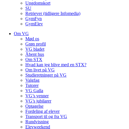
Ungdomskort
SU
Retriever (tidligere Infomedia)
GymFyn
GymElev
Om VG
Mød os
Grøn profil
VG bladet
Åbent hus
Om STX
Hvad kan jeg blive med en STX?
Om livet på VG
Studieretninger på VG
Valgfag
Tutorer
VG Galla
VG’s venner
VG’s jubilarer
Optagelse
Fordeling af elever
Transport til og fra VG
Rundvisning
Elevweekend