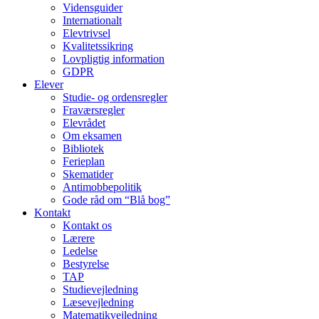
Vidensguider
Internationalt
Elevtrivsel
Kvalitetssikring
Lovpligtig information
GDPR
Elever
Studie- og ordens­regler
Fraværsregler
Elevrådet
Om eksamen
Bibliotek
Ferieplan
Skematider
Antimobbepolitik
Gode råd om “Blå bog”
Kontakt
Kontakt os
Lærere
Ledelse
Bestyrelse
TAP
Studievejledning
Læsevejledning
Matematikvejledning