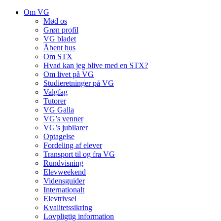
Om VG
Mød os
Grøn profil
VG bladet
Åbent hus
Om STX
Hvad kan jeg blive med en STX?
Om livet på VG
Studieretninger på VG
Valgfag
Tutorer
VG Galla
VG’s venner
VG’s jubilarer
Optagelse
Fordeling af elever
Transport til og fra VG
Rundvisning
Elevweekend
Vidensguider
Internationalt
Elevtrivsel
Kvalitetssikring
Lovpligtig information