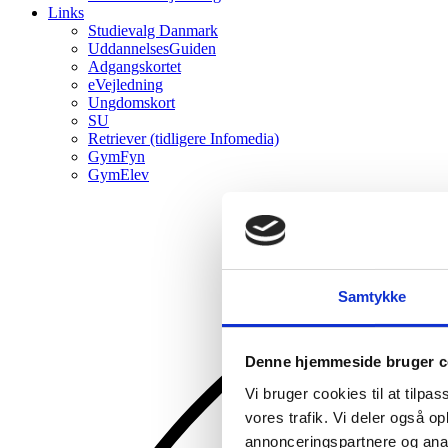
Links
Studievalg Danmark
UddannelsesGuiden
Adgangskortet
eVejledning
Ungdomskort
SU
Retriever (tidligere Infomedia)
GymFyn
GymElev
Samtykke
Denne hjemmeside bruger c
Vi bruger cookies til at tilpas
vores trafik. Vi deler også 
annonceringspartnere og anal