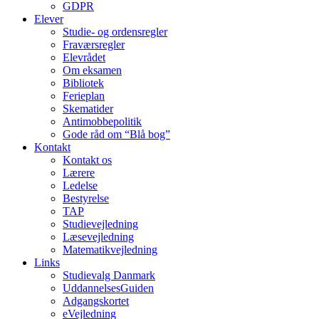
GDPR
Elever
Studie- og ordens­regler
Fraværsregler
Elevrådet
Om eksamen
Bibliotek
Ferieplan
Skematider
Antimobbepolitik
Gode råd om “Blå bog”
Kontakt
Kontakt os
Lærere
Ledelse
Bestyrelse
TAP
Studievejledning
Læsevejledning
Matematikvejledning
Links
Studievalg Danmark
UddannelsesGuiden
Adgangskortet
eVejledning