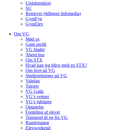
Ungdomskort
SU
Retriever (tidligere Infomedia)
GymFyn
GymElev
Om VG
Mød os
Grøn profil
VG bladet
Åbent hus
Om STX
Hvad kan jeg blive med en STX?
Om livet på VG
Studieretninger på VG
Valgfag
Tutorer
VG Galla
VG’s venner
VG’s jubilarer
Optagelse
Fordeling af elever
Transport til og fra VG
Rundvisning
Elevweekend