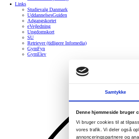
Links
Studievalg Danmark
UddannelsesGuiden
Adgangskortet
eVejledning
Ungdomskort
SU
Retriever (tidligere Infomedia)
GymFyn
GymElev
Samtykke
Denne hjemmeside bruger c
Vi bruger cookies til at tilpas
vores trafik. Vi deler også 
annonceringspartnere og anal