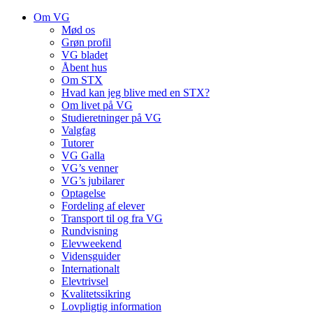
Om VG
Mød os
Grøn profil
VG bladet
Åbent hus
Om STX
Hvad kan jeg blive med en STX?
Om livet på VG
Studieretninger på VG
Valgfag
Tutorer
VG Galla
VG’s venner
VG’s jubilarer
Optagelse
Fordeling af elever
Transport til og fra VG
Rundvisning
Elevweekend
Vidensguider
Internationalt
Elevtrivsel
Kvalitetssikring
Lovpligtig information