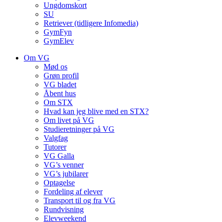
Ungdomskort
SU
Retriever (tidligere Infomedia)
GymFyn
GymElev
Om VG
Mød os
Grøn profil
VG bladet
Åbent hus
Om STX
Hvad kan jeg blive med en STX?
Om livet på VG
Studieretninger på VG
Valgfag
Tutorer
VG Galla
VG’s venner
VG’s jubilarer
Optagelse
Fordeling af elever
Transport til og fra VG
Rundvisning
Elevweekend