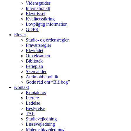
Vidensguider
Internationalt
Elevtrivsel
Kvalitetssikring
Lovpligtig information
GDPR
Elever
Studie- og ordens­regler
Fraværsregler
Elevrådet
Om eksamen
Bibliotek
Ferieplan
Skematider
Antimobbepolitik
Gode råd om “Blå bog”
Kontakt
Kontakt os
Lærere
Ledelse
Bestyrelse
TAP
Studievejledning
Læsevejledning
Matematikvejledning